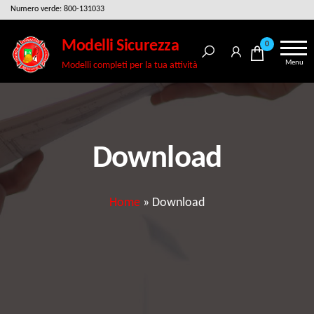
Salta
Numero verde: 800-131033
e
Modelli Sicurezza
0
vai
Menu
Modelli completi per la tua attività
al
contenuto
Download
Home
»
Download