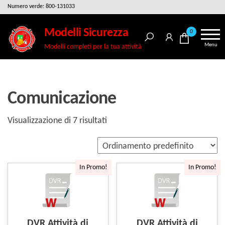
Salta
Numero verde: 800-131033
e
Modelli Sicurezza
0
vai
Menu
Modelli completi per la tua attività
al
contenuto
Comunicazione
Visualizzazione di 7 risultati
In Promo!
In Promo!
DVR Attività di
DVR Attività di