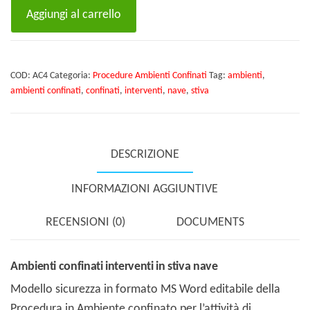
Ambienti
Aggiungi al carrello
confinati
interventi
in
COD:
AC4
Categoria:
Procedure Ambienti Confinati
Tag:
ambienti
,
stiva
ambienti confinati
,
confinati
,
interventi
,
nave
,
stiva
nave
quantità
DESCRIZIONE
INFORMAZIONI AGGIUNTIVE
RECENSIONI (0)
DOCUMENTS
Ambienti confinati interventi in stiva nave
Modello sicurezza in formato MS Word editabile della
Procedura in Ambiente confinato per l’attività di