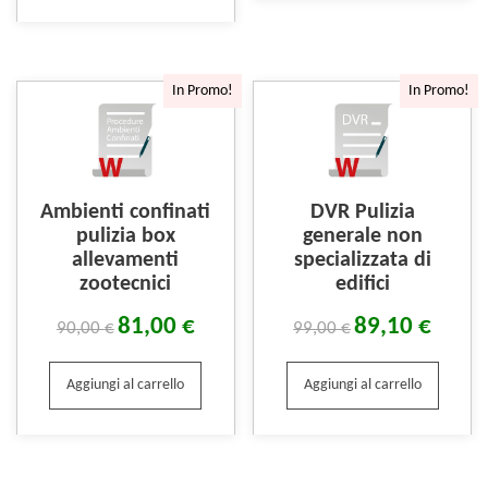
In Promo!
In Promo!
Ambienti confinati
DVR Pulizia
pulizia box
generale non
allevamenti
specializzata di
zootecnici
edifici
81,00
€
89,10
€
90,00
€
99,00
€
Aggiungi al carrello
Aggiungi al carrello