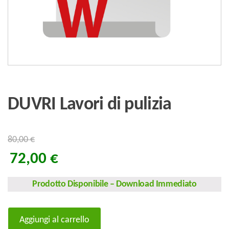
DUVRI Lavori di pulizia
80,00
€
72,00
€
Prodotto Disponibile
–
Download Immediato
DUVRI
Aggiungi al carrello
Lavori