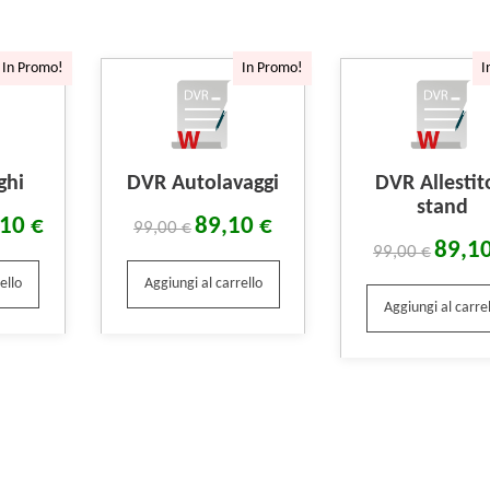
In Promo!
In Promo!
I
ghi
DVR Autolavaggi
DVR Allestit
stand
,10
€
89,10
€
99,00
€
89,1
99,00
€
ello
Aggiungi al carrello
Aggiungi al carrel