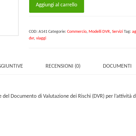
DVR
Aggiungi al carrello
Agenzie
di
viaggi
COD:
A141
Categorie:
Commercio
,
Modelli DVR
,
Servizi
Tag:
ag
e
dvr
,
viaggi
turismo
quantità
GGIUNTIVE
RECENSIONI (0)
DOCUMENTI
del Documento di Valutazione dei Rischi (DVR) per l’attività d