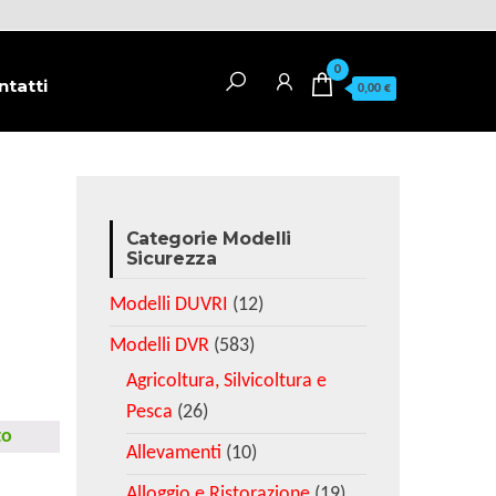
0
ntatti
0,00 €
Categorie Modelli
Sicurezza
Modelli DUVRI
(12)
Modelli DVR
(583)
Agricoltura, Silvicoltura e
Pesca
(26)
to
Allevamenti
(10)
Alloggio e Ristorazione
(19)