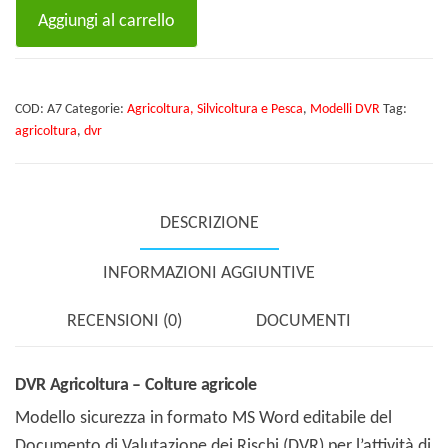
DVR
Aggiungi al carrello
Agricoltura
-
Colture
COD:
A7
Categorie:
Agricoltura, Silvicoltura e Pesca
,
Modelli DVR
Tag:
agricole
agricoltura
,
dvr
quantità
DESCRIZIONE
INFORMAZIONI AGGIUNTIVE
RECENSIONI (0)
DOCUMENTI
DVR Agricoltura – Colture agricole
Modello sicurezza in formato MS Word editabile del
Documento di Valutazione dei Rischi (DVR) per l’attività di