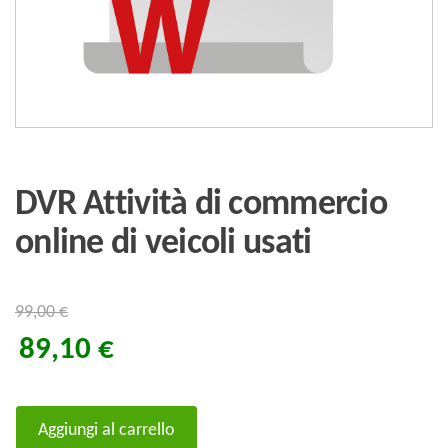
DVR Attività di commercio
online di veicoli usati
99,00
€
89,10
€
DVR
Aggiungi al carrello
Attività