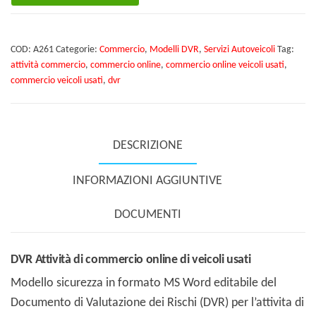
di
commercio
COD:
A261
Categorie:
Commercio
,
Modelli DVR
,
Servizi Autoveicoli
Tag:
online
attività commercio
,
commercio online
,
commercio online veicoli usati
,
di
commercio veicoli usati
,
dvr
veicoli
usati
quantità
DESCRIZIONE
INFORMAZIONI AGGIUNTIVE
DOCUMENTI
DVR Attività di commercio online di veicoli usati
Modello sicurezza in formato MS Word editabile del
Documento di Valutazione dei Rischi (DVR) per l’attivita di