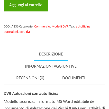
DVR
Aggiungi al carrello
Autosaloni
con
autofficina
COD:
A136
Categorie:
Commercio
,
Modelli DVR
Tag:
autofficina
,
quantità
autosaloni
,
con
,
dvr
DESCRIZIONE
INFORMAZIONI AGGIUNTIVE
RECENSIONI (0)
DOCUMENTI
DVR Autosaloni con autofficina
Modello sicurezza in formato MS Word editabile del
Documento di Valutazione dei Rischi (DVR) per l’attività di