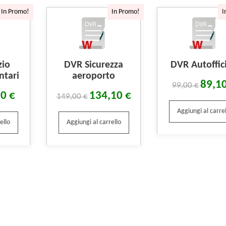
In Promo!
In Promo!
I
zio
DVR Sicurezza
DVR Autoffic
ntari
aeroporto
89,1
99,00
€
10
€
134,10
€
149,00
€
Aggiungi al carrel
ello
Aggiungi al carrello