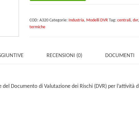
termiche
quantità
COD:
A320
Categorie:
Industria
,
Modelli DVR
Tag:
centrali
,
dvr
termiche
GGIUNTIVE
RECENSIONI (0)
DOCUMENTI
del Documento di Valutazione dei Rischi (DVR) per l’attività d