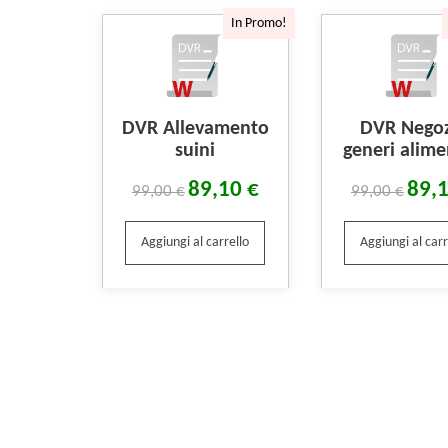
In Promo!
DVR Allevamento
DVR Nego
suini
generi alime
89,10
€
89,
99,00
€
99,00
€
Aggiungi al carrello
Aggiungi al carr