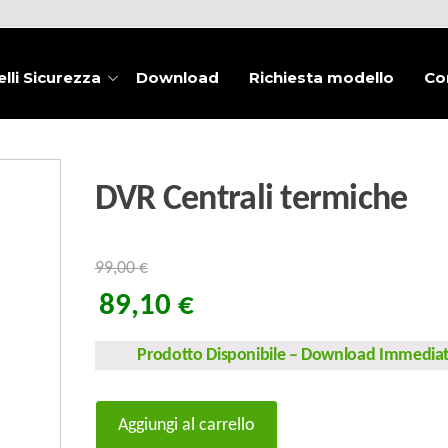
lli Sicurezza
Download
Richiesta modello
Co
DVR Centrali termiche
99,00
€
89,10
€
Prodotto Disponibile
–
Download Immedia
DVR
Aggiungi al carrello
Centrali