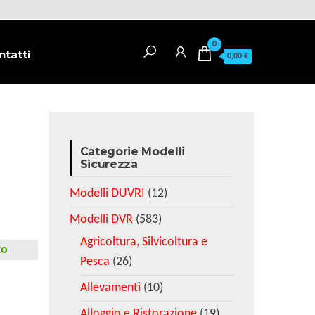
0
ntatti
0,00 €
Categorie Modelli
Sicurezza
Modelli DUVRI
(12)
Modelli DVR
(583)
Agricoltura, Silvicoltura e
to
Pesca
(26)
Allevamenti
(10)
Alloggio e Ristorazione
(19)