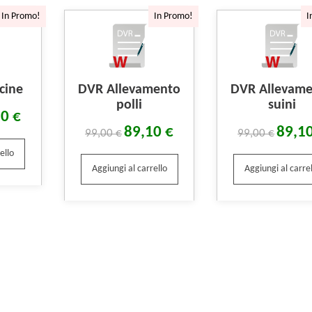
In Promo!
In Promo!
I
cine
DVR Allevamento
DVR Allevam
polli
suini
10
€
89,10
€
89,1
99,00
€
99,00
€
ello
Aggiungi al carrello
Aggiungi al carrel