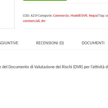
commerciale
quantità
COD:
A219
Categorie:
Commercio
,
Modelli DVR
,
Negozi
Tag:
c
commerciali
,
dvr
GGIUNTIVE
RECENSIONI (0)
DOCUMENTI
del Documento di Valutazione dei Rischi (DVR) per l’attività d