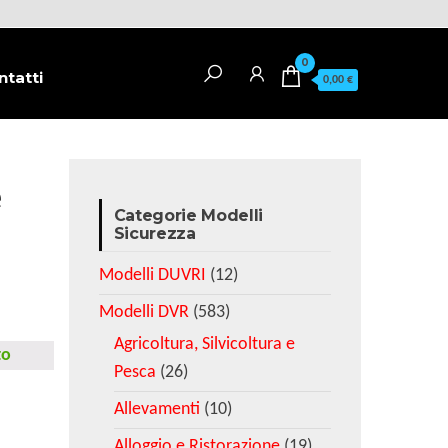
0
ntatti
0,00 €
e
Categorie Modelli
Sicurezza
Modelli DUVRI
(12)
Modelli DVR
(583)
Agricoltura, Silvicoltura e
to
Pesca
(26)
Allevamenti
(10)
Alloggio e Ristorazione
(19)