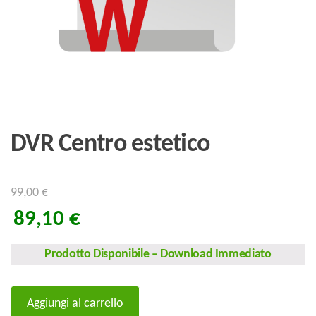
DVR Centro estetico
99,00
€
89,10
€
Prodotto Disponibile
–
Download Immediato
DVR
Aggiungi al carrello
Centro