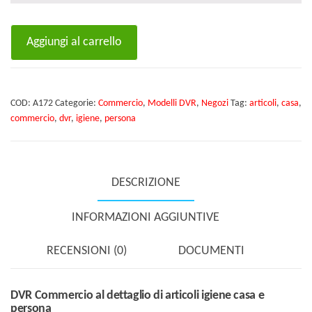
DVR
Aggiungi al carrello
Commercio
al
dettaglio
COD:
A172
Categorie:
Commercio
,
Modelli DVR
,
Negozi
Tag:
articoli
,
casa
,
di
commercio
,
dvr
,
igiene
,
persona
articoli
igiene
casa
DESCRIZIONE
e
persona
INFORMAZIONI AGGIUNTIVE
quantità
RECENSIONI (0)
DOCUMENTI
DVR Commercio al dettaglio di articoli igiene casa e
persona