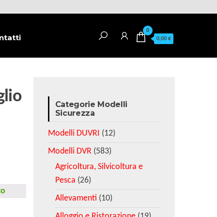
0
ntatti
0,00 €
lio
Categorie Modelli
Sicurezza
Modelli DUVRI
(12)
Modelli DVR
(583)
Agricoltura, Silvicoltura e
Pesca
(26)
to
Allevamenti
(10)
Alloggio e Ristorazione
(19)