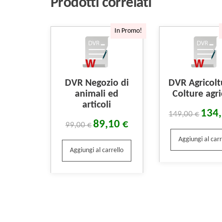
Prodotti correlati
In Promo!
DVR Negozio di
DVR Agricolt
animali ed
Colture agri
articoli
134
149,00
€
89,10
€
99,00
€
Aggiungi al carr
Aggiungi al carrello