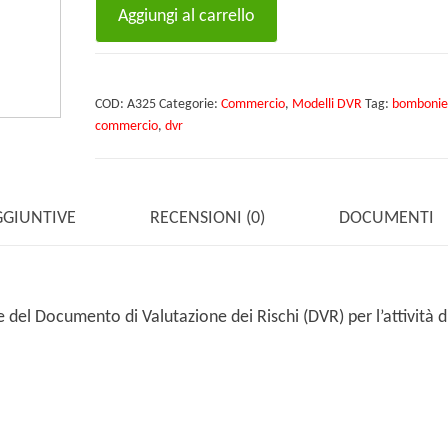
DVR
Aggiungi al carrello
Commercio
al
dettaglio
COD:
A325
Categorie:
Commercio
,
Modelli DVR
Tag:
bombonie
di
commercio
,
dvr
bomboniere
quantità
GGIUNTIVE
RECENSIONI (0)
DOCUMENTI
del Documento di Valutazione dei Rischi (DVR) per l’attività d