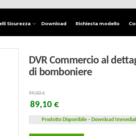
lli Sicurezza
Download
Richiesta modello
Co
DVR Commercio al dettag
di bomboniere
99,00
€
89,10
€
Prodotto Disponibile
–
Download Immedia