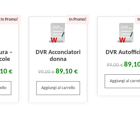
In Promo!
In Promo!
I
ura –
DVR Acconciatori
DVR Autoffic
cole
donna
89,1
99,00
€
,10
€
89,10
€
99,00
€
Aggiungi al carrel
ello
Aggiungi al carrello