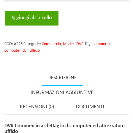
DVR
Aggiungi al carrello
Commercio
al
dettaglio
COD:
A326
Categorie:
Commercio
,
Modelli DVR
Tag:
commercio
,
di
computer
,
dvr
,
ufficio
computer
ed
attrezzature
DESCRIZIONE
ufficio
quantità
INFORMAZIONI AGGIUNTIVE
RECENSIONI (0)
DOCUMENTI
DVR Commercio al dettaglio di computer ed attrezzature
ufficio