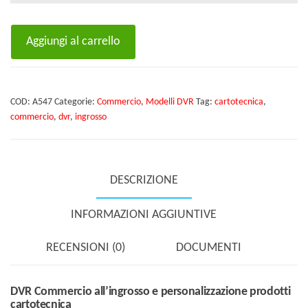
DVR
Aggiungi al carrello
Commercio
all'ingrosso
e
COD:
A547
Categorie:
Commercio
,
Modelli DVR
Tag:
cartotecnica
,
personalizzazione
commercio
,
dvr
,
ingrosso
prodotti
cartotecnica
quantità
DESCRIZIONE
INFORMAZIONI AGGIUNTIVE
RECENSIONI (0)
DOCUMENTI
DVR Commercio all’ingrosso e personalizzazione prodotti
cartotecnica