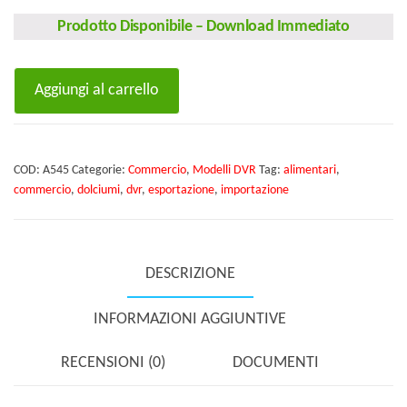
Prodotto Disponibile
–
Download Immediato
DVR
Aggiungi al carrello
Commercio,
importazione
ed
COD:
A545
Categorie:
Commercio
,
Modelli DVR
Tag:
alimentari
,
esportazione,
commercio
,
dolciumi
,
dvr
,
esportazione
,
importazione
prodotti
alimentari
e
DESCRIZIONE
dolciumi
quantità
INFORMAZIONI AGGIUNTIVE
RECENSIONI (0)
DOCUMENTI