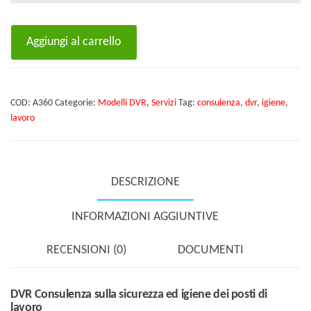
DVR
Aggiungi al carrello
Consulenza
sulla
sicurezza
COD:
A360
Categorie:
Modelli DVR
,
Servizi
Tag:
consulenza
,
dvr
,
igiene
,
ed
lavoro
igiene
dei
posti
DESCRIZIONE
di
lavoro
INFORMAZIONI AGGIUNTIVE
quantità
RECENSIONI (0)
DOCUMENTI
DVR Consulenza sulla sicurezza ed igiene dei posti di
lavoro