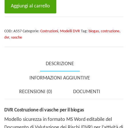
DVR
Aggiungi al carrello
Costruzione
di
vasche
COD:
A557
Categorie:
Costruzioni
,
Modelli DVR
Tag:
biogas
,
costruzione
,
per
dvr
,
vasche
il
biogas
quantità
DESCRIZIONE
INFORMAZIONI AGGIUNTIVE
RECENSIONI (0)
DOCUMENTI
DVR Costruzione di vasche per il biogas
Modello sicurezza in formato MS Word editabile del
Documento di Valutazione dei Rischi (DVR) per l’attività di