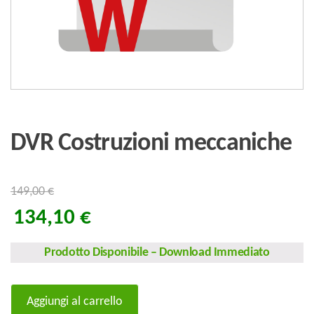
DVR Costruzioni meccaniche
149,00
€
134,10
€
Prodotto Disponibile
–
Download Immediato
DVR
Aggiungi al carrello
Costruzioni