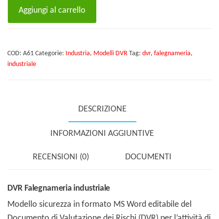
DVR
Aggiungi al carrello
Falegnameria
industriale
quantità
COD:
A61
Categorie:
Industria
,
Modelli DVR
Tag:
dvr
,
falegnameria
,
industriale
DESCRIZIONE
INFORMAZIONI AGGIUNTIVE
RECENSIONI (0)
DOCUMENTI
DVR Falegnameria industriale
Modello sicurezza in formato MS Word editabile del
Documento di Valutazione dei Rischi (DVR) per l’attività di