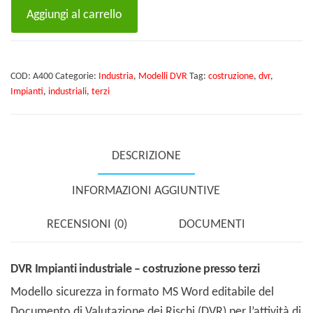
DVR
Aggiungi al carrello
Impianti
industriale
-
COD:
A400
Categorie:
Industria
,
Modelli DVR
Tag:
costruzione
,
dvr
,
costruzione
Impianti
,
industriali
,
terzi
presso
terzi
quantità
DESCRIZIONE
INFORMAZIONI AGGIUNTIVE
RECENSIONI (0)
DOCUMENTI
DVR Impianti industriale – costruzione presso terzi
Modello sicurezza in formato MS Word editabile del
Documento di Valutazione dei Rischi (DVR) per l’attività di