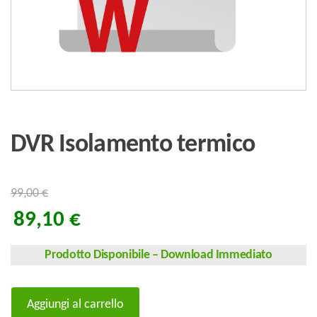
DVR Isolamento termico
99,00
€
89,10
€
Prodotto Disponibile
–
Download Immediato
DVR
Aggiungi al carrello
Isolamento