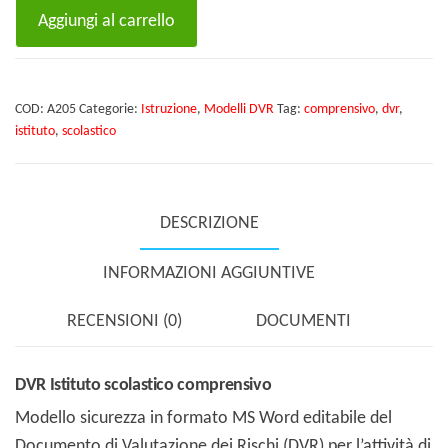
DVR
Aggiungi al carrello
Istituto
scolastico
comprensivo
COD:
A205
Categorie:
Istruzione
,
Modelli DVR
Tag:
comprensivo
,
dvr
,
quantità
istituto
,
scolastico
DESCRIZIONE
INFORMAZIONI AGGIUNTIVE
RECENSIONI (0)
DOCUMENTI
DVR Istituto scolastico comprensivo
Modello sicurezza in formato MS Word editabile del
Documento di Valutazione dei Rischi (DVR) per l’attività di