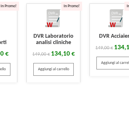
In Promo!
In Promo!
I
DVR Laboratorio
DVR Acciaier
rti
analisi cliniche
134,
149,00
€
10
€
134,10
€
149,00
€
Aggiungi al carrel
ello
Aggiungi al carrello