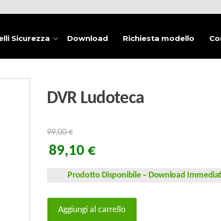
lli Sicurezza
Download
Richiesta modello
Co
DVR Ludoteca
99,00
€
89,10
€
Prodotto Disponibile
–
Download Immedia
DVR
Aggiungi al carrello
Ludoteca