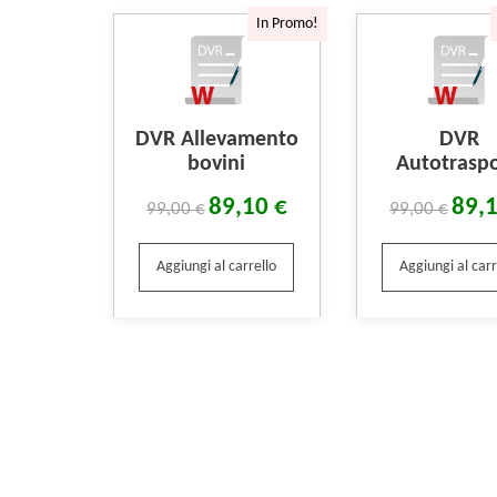
In Promo!
DVR Allevamento
DVR
bovini
Autotraspo
89,10
€
89,
99,00
€
99,00
€
Aggiungi al carrello
Aggiungi al carr