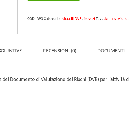
ottica
quantità
COD:
A93
Categorie:
Modelli DVR
,
Negozi
Tag:
dvr
,
negozio
,
ot
GGIUNTIVE
RECENSIONI (0)
DOCUMENTI
del Documento di Valutazione dei Rischi (DVR) per l’attività d