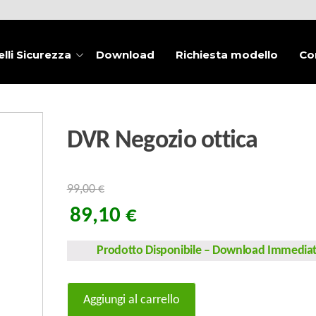
lli Sicurezza
Download
Richiesta modello
Co
DVR Negozio ottica
99,00
€
89,10
€
Prodotto Disponibile
–
Download Immedia
DVR
Aggiungi al carrello
Negozio