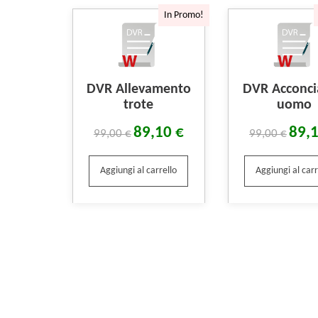
In Promo!
DVR Allevamento
DVR Acconci
trote
uomo
89,10
€
89,
99,00
€
99,00
€
Aggiungi al carrello
Aggiungi al carr