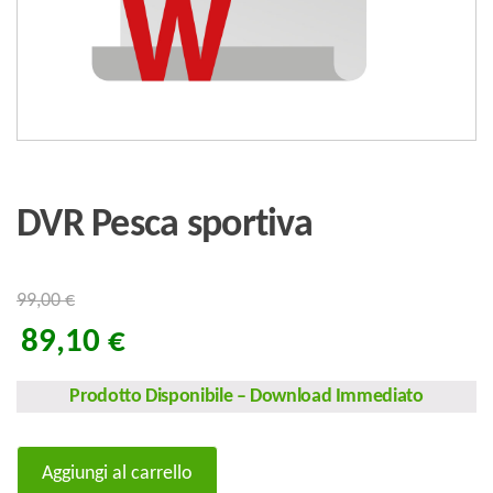
DVR Pesca sportiva
99,00
€
89,10
€
Prodotto Disponibile
–
Download Immediato
DVR
Aggiungi al carrello
Pesca