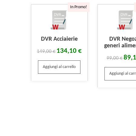
In Promo!
DVR Acciaierie
DVR Nego
generi alime
134,10
€
149,00
€
89,
99,00
€
Aggiungi al carrello
Aggiungi al carr