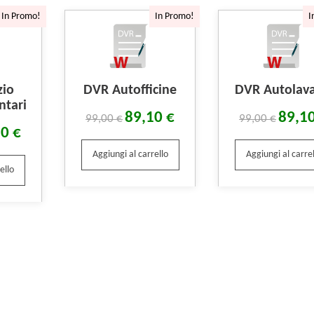
In Promo!
In Promo!
I
zio
DVR Autofficine
DVR Autolava
ntari
89,10
€
89,1
99,00
€
99,00
€
10
€
Aggiungi al carrello
Aggiungi al carrel
ello