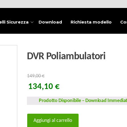
lli Sicurezza
Download
Richiesta modello
Co
DVR Poliambulatori
149,00
€
134,10
€
Prodotto Disponibile
–
Download Immedia
DVR
Aggiungi al carrello
Poliambulatori