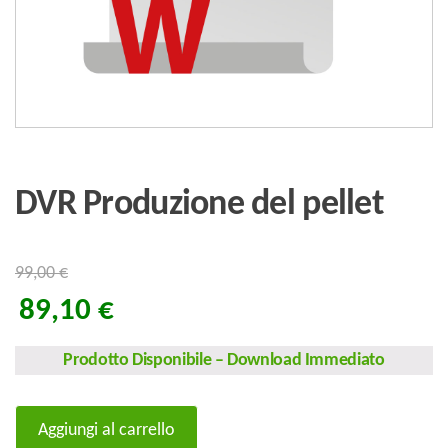
DVR Produzione del pellet
99,00
€
89,10
€
Prodotto Disponibile
–
Download Immediato
DVR
Aggiungi al carrello
Produzione