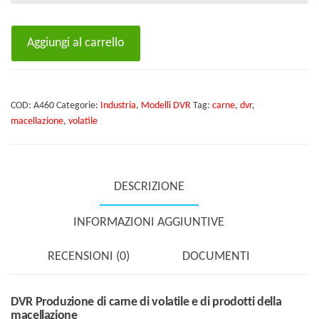
DVR
Aggiungi al carrello
Produzione
di
carne
COD:
A460
Categorie:
Industria
,
Modelli DVR
Tag:
carne
,
dvr
,
di
macellazione
,
volatile
volatile
e
di
DESCRIZIONE
prodotti
della
INFORMAZIONI AGGIUNTIVE
macellazione
quantità
RECENSIONI (0)
DOCUMENTI
DVR Produzione di carne di volatile e di prodotti della
macellazione