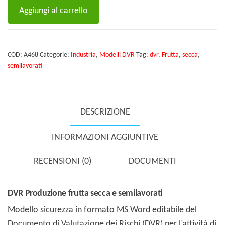
DVR
Aggiungi al carrello
Produzione
frutta
secca
COD:
A468
Categorie:
Industria
,
Modelli DVR
Tag:
dvr
,
Frutta
,
secca
,
e
semilavorati
semilavorati
quantità
DESCRIZIONE
INFORMAZIONI AGGIUNTIVE
RECENSIONI (0)
DOCUMENTI
DVR Produzione frutta secca e semilavorati
Modello sicurezza in formato MS Word editabile del
Documento di Valutazione dei Rischi (DVR) per l’attività di