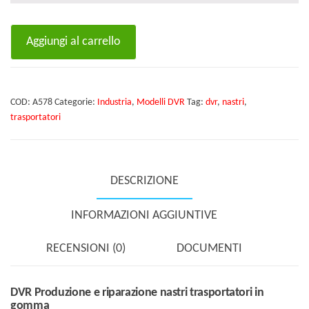
DVR
Aggiungi al carrello
Produzione
e
riparazione
COD:
A578
Categorie:
Industria
,
Modelli DVR
Tag:
dvr
,
nastri
,
nastri
trasportatori
trasportatori
in
gomma
DESCRIZIONE
quantità
INFORMAZIONI AGGIUNTIVE
RECENSIONI (0)
DOCUMENTI
DVR Produzione e riparazione nastri trasportatori in
gomma