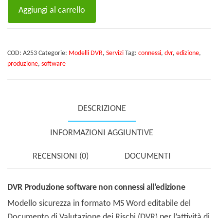
DVR
Aggiungi al carrello
Produzione
software
non
COD:
A253
Categorie:
Modelli DVR
,
Servizi
Tag:
connessi
,
dvr
,
edizione
,
connessi
produzione
,
software
all'edizione
quantità
DESCRIZIONE
INFORMAZIONI AGGIUNTIVE
RECENSIONI (0)
DOCUMENTI
DVR Produzione software non connessi all’edizione
Modello sicurezza in formato MS Word editabile del
Documento di Valutazione dei Rischi (DVR) per l’attività di