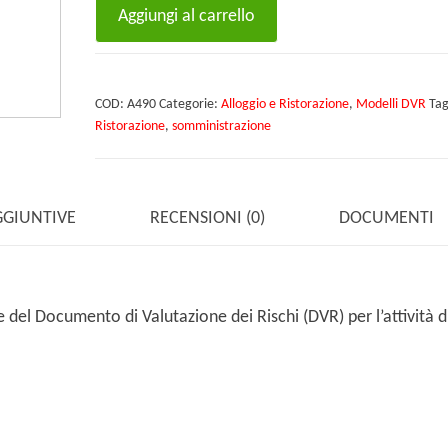
DVR
Aggiungi al carrello
Ristorazione
con
somministrazione
COD:
A490
Categorie:
Alloggio e Ristorazione
,
Modelli DVR
Ta
quantità
Ristorazione
,
somministrazione
GGIUNTIVE
RECENSIONI (0)
DOCUMENTI
del Documento di Valutazione dei Rischi (DVR) per l’attività d