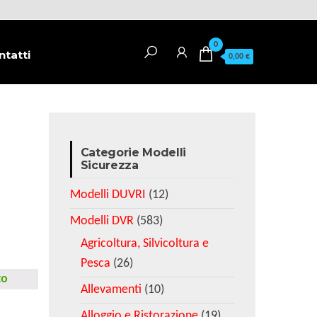
0
ntatti
0,00 €
Categorie Modelli
Sicurezza
Modelli DUVRI
(12)
Modelli DVR
(583)
Agricoltura, Silvicoltura e
Pesca
(26)
to
Allevamenti
(10)
Alloggio e Ristorazione
(19)