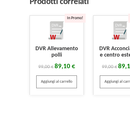
Prodotti correlati
In Promo!
DVR Allevamento
DVR Acconci
polli
e centro est
89,10
€
89,
99,00
€
99,00
€
Aggiungi al carrello
Aggiungi al carr