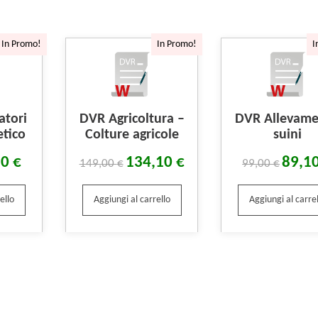
In Promo!
In Promo!
I
atori
DVR Agricoltura –
DVR Allevam
etico
Colture agricole
suini
10
€
134,10
€
89,1
149,00
€
99,00
€
ello
Aggiungi al carrello
Aggiungi al carrel