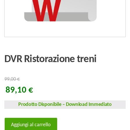
DVR Ristorazione treni
99,00
€
89,10
€
Prodotto Disponibile
–
Download Immediato
DVR
Aggiungi al carrello
Ristorazione