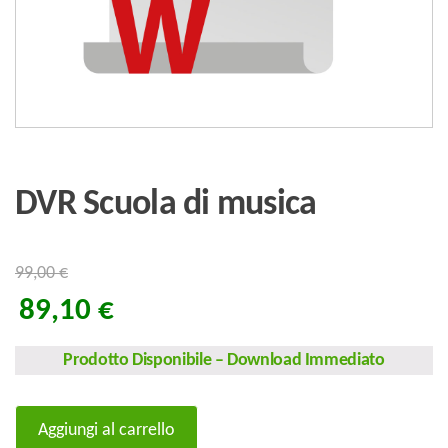
DVR Scuola di musica
99,00
€
89,10
€
Prodotto Disponibile
–
Download Immediato
DVR
Aggiungi al carrello
Scuola