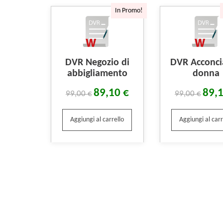
In Promo!
DVR Negozio di
DVR Acconci
abbigliamento
donna
89,10
€
89,
99,00
€
99,00
€
Aggiungi al carrello
Aggiungi al carr