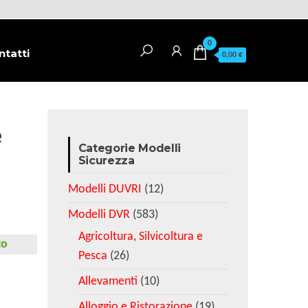
0
ntatti
0,00 €
e
Categorie Modelli
Sicurezza
Modelli DUVRI
(12)
Modelli DVR
(583)
Agricoltura, Silvicoltura e
to
Pesca
(26)
Allevamenti
(10)
Alloggio e Ristorazione
(19)