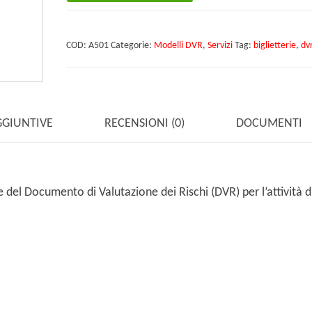
di
biglietterie
COD:
A501
Categorie:
Modelli DVR
,
Servizi
Tag:
biglietterie
,
dv
quantità
GGIUNTIVE
RECENSIONI (0)
DOCUMENTI
el Documento di Valutazione dei Rischi (DVR) per l’attività di