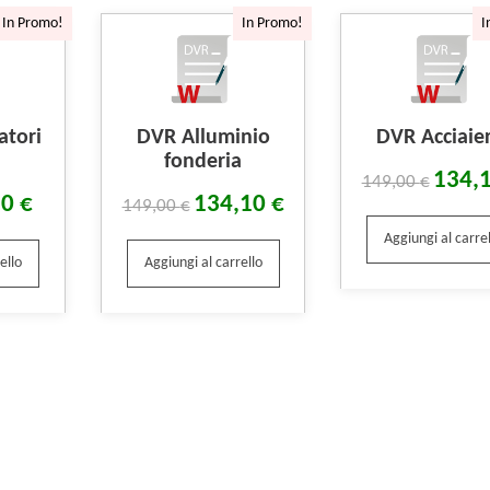
In Promo!
In Promo!
I
atori
DVR Alluminio
DVR Acciaier
fonderia
134,
149,00
€
10
€
134,10
€
149,00
€
Aggiungi al carrel
ello
Aggiungi al carrello