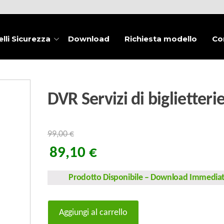
lli Sicurezza
Download
Richiesta modello
Co
DVR Servizi di biglietteri
99,00
€
89,10
€
Prodotto Disponibile
–
Download Immedia
DVR
Aggiungi al carrello
Servizi