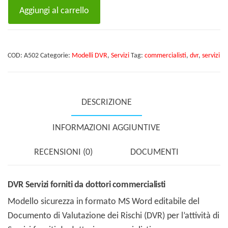
DVR
Aggiungi al carrello
Servizi
forniti
da
COD:
A502
Categorie:
Modelli DVR
,
Servizi
Tag:
commercialisti
,
dvr
,
servizi
dottori
commercialisti
quantità
DESCRIZIONE
INFORMAZIONI AGGIUNTIVE
RECENSIONI (0)
DOCUMENTI
DVR Servizi forniti da dottori commercialisti
Modello sicurezza in formato MS Word editabile del
Documento di Valutazione dei Rischi (DVR) per l’attività di