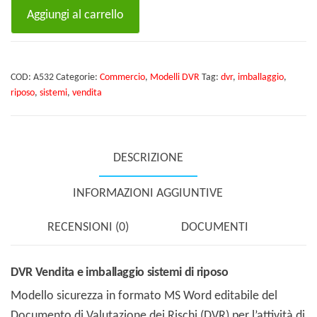
DVR
Aggiungi al carrello
Vendita
e
imballaggio
COD:
A532
Categorie:
Commercio
,
Modelli DVR
Tag:
dvr
,
imballaggio
,
sistemi
riposo
,
sistemi
,
vendita
di
riposo
quantità
DESCRIZIONE
INFORMAZIONI AGGIUNTIVE
RECENSIONI (0)
DOCUMENTI
DVR Vendita e imballaggio sistemi di riposo
Modello sicurezza in formato MS Word editabile del
Documento di Valutazione dei Rischi (DVR) per l’attività di