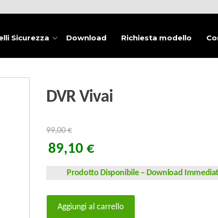
lli Sicurezza
Download
Richiesta modello
Co
DVR Vivai
99,00
€
89,10
€
Prodotto Disponibile
–
Download Immedia
DVR
Aggiungi al carrello
Vivai