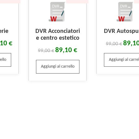
erie
DVR Acconciatori
DVR Autospu
e centro estetico
,10
€
89,1
99,00
€
89,10
€
99,00
€
ello
Aggiungi al carrel
Aggiungi al carrello