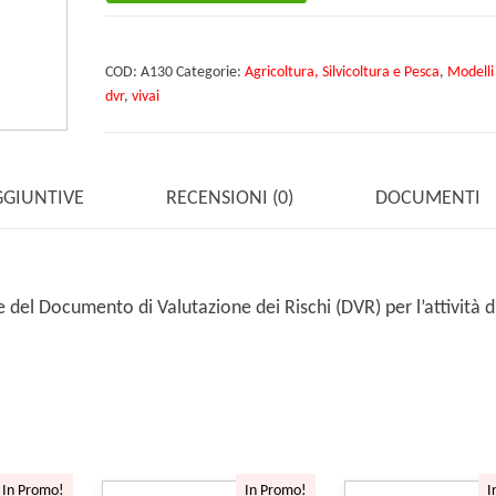
quantità
COD:
A130
Categorie:
Agricoltura, Silvicoltura e Pesca
,
Modell
dvr
,
vivai
GGIUNTIVE
RECENSIONI (0)
DOCUMENTI
el Documento di Valutazione dei Rischi (DVR) per l’attività di
In Promo!
In Promo!
I