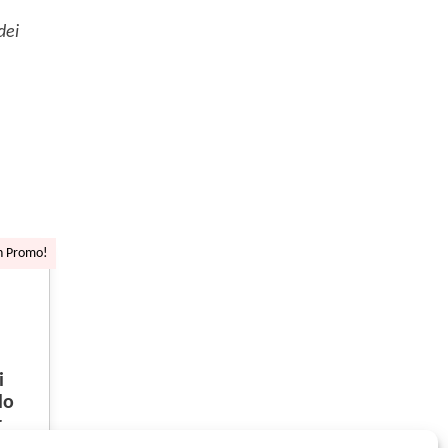
dei
n Promo!
i
lo
r