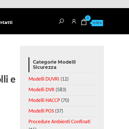
0
ntatti
0,00 €
Categorie Modelli
r
Sicurezza
li e
Modelli DUVRI
(12)
Modelli DVR
(583)
Modelli HACCP
(70)
Modelli POS
(37)
Procedure Ambienti Confinati