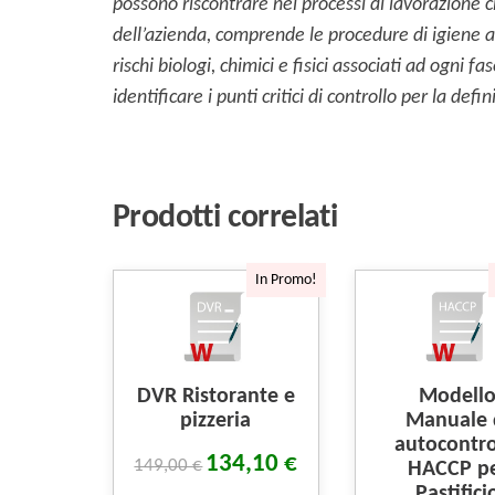
possono riscontrare nei processi di lavorazione 
dell’azienda, comprende le procedure di igiene a
rischi biologi, chimici e fisici associati ad ogni f
identificare i punti critici di controllo per la de
Prodotti correlati
In Promo!
DVR Ristorante e
Modell
pizzeria
Manuale 
autocontro
134,10
€
149,00
€
HACCP p
Pastifici