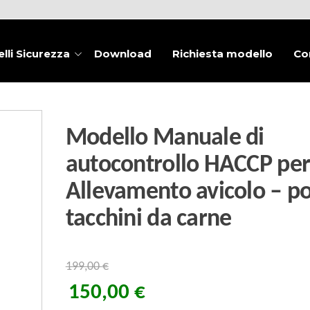
lli Sicurezza
Download
Richiesta modello
Co
Modello Manuale di
autocontrollo HACCP pe
Allevamento avicolo – pol
tacchini da carne
199,00
€
150,00
€