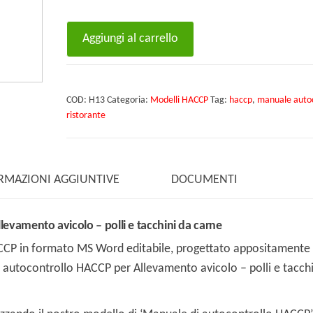
Modello
Aggiungi al carrello
Manuale
di
autocontrollo
COD:
H13
Categoria:
Modelli HACCP
Tag:
haccp
,
manuale autoc
HACCP
ristorante
per
Allevamento
avicolo
RMAZIONI AGGIUNTIVE
DOCUMENTI
-
polli
e
evamento avicolo – polli e tacchini da carne
tacchini
ACCP in formato MS Word editabile, progettato appositamente
da
i autocontrollo HACCP per Allevamento avicolo – polli e tacchi
carne
quantità