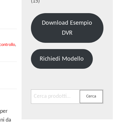
(15)
Download Esempio
DVR
ontrollo
,
Richiedi Modello
Cerca:
Cerca
 per
ni da