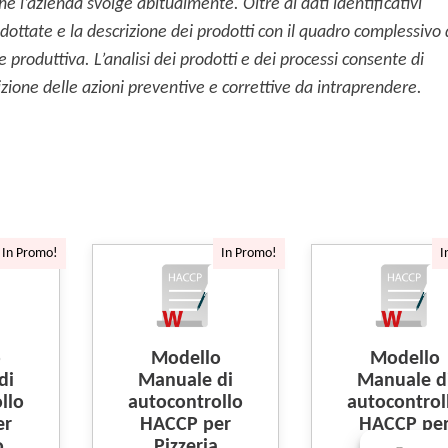
che l’azienda svolge abitualmente.
Oltre ai dati identificativi
dottate e la descrizione dei prodotti con il quadro complessivo 
ase produttiva. L’analisi dei prodotti e dei processi consente di
finizione delle azioni preventive e correttive da intraprendere.
In Promo!
In Promo!
I
o
Modello
Modello
di
Manuale di
Manuale d
llo
autocontrollo
autocontrol
er
HACCP per
HACCP pe
o
Pizzeria
Gelateria