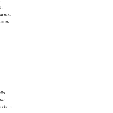
.
a.
curezza
arne.
lla
ida
o che si