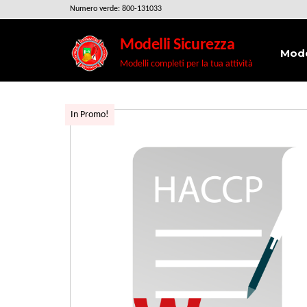
Salta
Numero verde: 800-131033
e
Modelli Sicurezza
vai
Mode
Modelli completi per la tua attività
al
contenuto
In Promo!