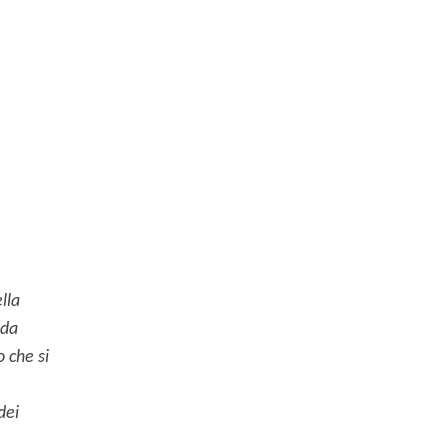
lla
ida
o che si
dei