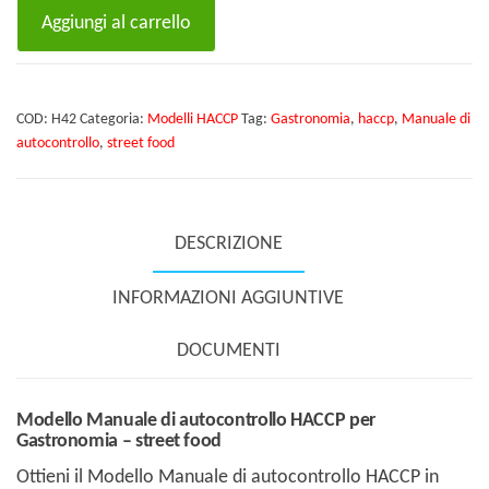
Modello
Aggiungi al carrello
Manuale
di
autocontrollo
COD:
H42
Categoria:
Modelli HACCP
Tag:
Gastronomia
,
haccp
,
Manuale di
HACCP
autocontrollo
,
street food
per
Gastronomia
-
DESCRIZIONE
street
food
INFORMAZIONI AGGIUNTIVE
quantità
DOCUMENTI
Modello Manuale di autocontrollo HACCP per
Gastronomia – street food
Ottieni il Modello Manuale di autocontrollo HACCP in