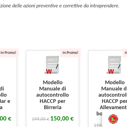
finizione delle azioni preventive e correttive da intraprendere.
In Promo!
In Promo!
I
o
Modello
Modello
di
Manuale di
Manuale d
llo
autocontrollo
autocontrol
ar e
HACCP per
HACCP pe
ia
Birreria
Allevament
bovini da ca
,00
€
150,00
€
199,00
€
150,
199,00
€