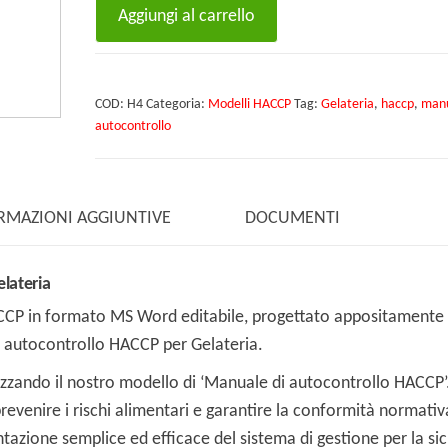
Modello
Aggiungi al carrello
Manuale
di
autocontrollo
COD:
H4
Categoria:
Modelli HACCP
Tag:
Gelateria
,
haccp
,
man
HACCP
autocontrollo
per
Gelateria
quantità
RMAZIONI AGGIUNTIVE
DOCUMENTI
lateria
ACCP in formato MS Word editabile, progettato appositamente
i autocontrollo HACCP per Gelateria.
ilizzando il nostro modello di ‘Manuale di autocontrollo HACCP’
revenire i rischi alimentari e garantire la conformità normativ
azione semplice ed efficace del sistema di gestione per la si