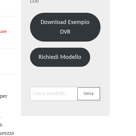
(15)
Download Esempio
DVR
uale
Richiedi Modello
Cerca:
Cerca
 per
.
a.
curezza