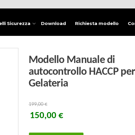
lli Sicurezza
Download
Richiesta modello
Co
Modello Manuale di
autocontrollo HACCP pe
Gelateria
199,00
€
150,00
€