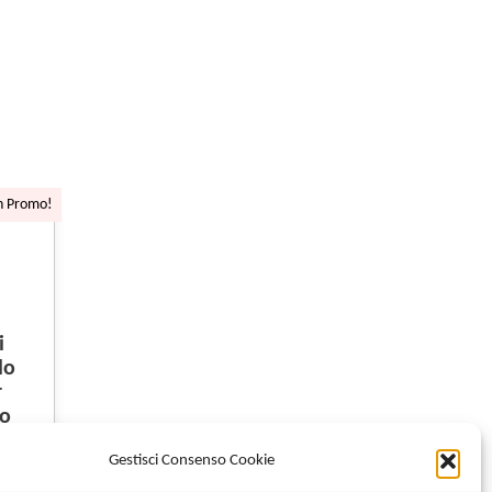
n Promo!
i
lo
r
o
rne
Gestisci Consenso Cookie
00
€