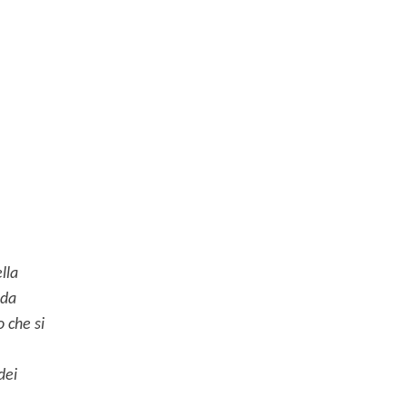
lla
ida
o che si
dei