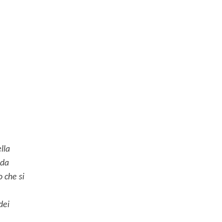
lla
ida
o che si
dei