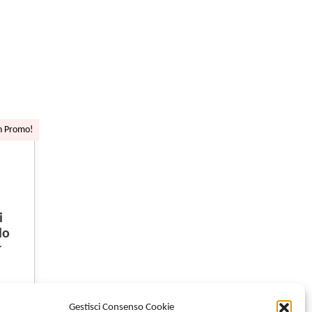
n Promo!
i
lo
r
00
€
Gestisci Consenso Cookie