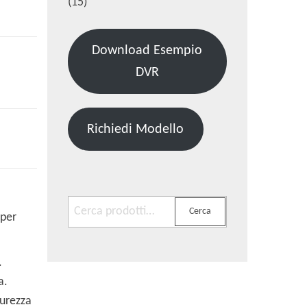
(15)
Download Esempio
DVR
Richiedi Modello
Cerca:
Cerca
 per
.
a.
curezza