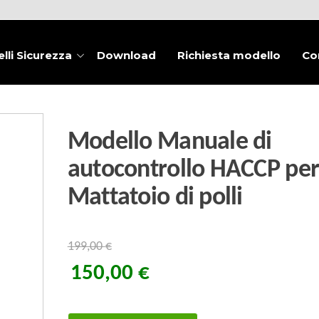
lli Sicurezza
Download
Richiesta modello
Co
Modello Manuale di
autocontrollo HACCP pe
Mattatoio di polli
199,00
€
150,00
€