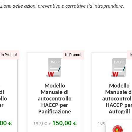
finizione delle azioni preventive e correttive da intraprendere.
In Promo!
In Promo!
I
o
Modello
Modello
di
Manuale di
Manuale d
llo
autocontrollo
autocontrol
er
HACCP per
HACCP pe
Panificazione
Autogrill
,00
€
150,00
€
150,
199,00
€
199,00
€