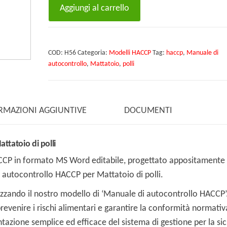
Modello
Aggiungi al carrello
Manuale
di
autocontrollo
COD:
H56
Categoria:
Modelli HACCP
Tag:
haccp
,
Manuale di
HACCP
autocontrollo
,
Mattatoio
,
polli
per
Mattatoio
di
RMAZIONI AGGIUNTIVE
DOCUMENTI
polli
quantità
tatoio di polli
ACCP in formato MS Word editabile, progettato appositamente
i autocontrollo HACCP per Mattatoio di polli.
ilizzando il nostro modello di ‘Manuale di autocontrollo HACCP’
revenire i rischi alimentari e garantire la conformità normativ
azione semplice ed efficace del sistema di gestione per la si