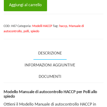
Modello
Aggiungi al carrello
Manuale
di
autocontrollo
COD:
H67
Categoria:
Modelli HACCP
Tag:
haccp
,
Manuale di
HACCP
autocontrollo
,
polli
,
spiedo
per
Polli
allo
DESCRIZIONE
spiedo
quantità
INFORMAZIONI AGGIUNTIVE
DOCUMENTI
Modello Manuale di autocontrollo HACCP per Polli allo
spiedo
Ottieni il Modello Manuale di autocontrollo HACCP in