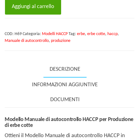
Modello
Aggiungi al carrello
Manuale
di
autocontrollo
COD:
H69
Categoria:
Modelli HACCP
Tag:
erbe
,
erbe cotte
,
haccp
,
HACCP
Manuale di autocontrollo
,
produzione
per
Produzione
di
DESCRIZIONE
erbe
cotte
INFORMAZIONI AGGIUNTIVE
quantità
DOCUMENTI
Modello Manuale di autocontrollo HACCP per Produzione
di erbe cotte
Ottieni il Modello Manuale di autocontrollo HACCP in