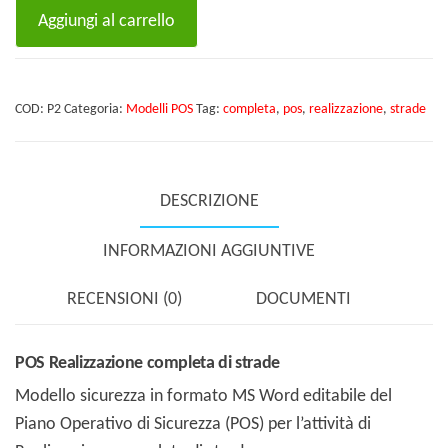
POS
Aggiungi al carrello
Realizzazione
completa
di
COD:
P2
Categoria:
Modelli POS
Tag:
completa
,
pos
,
realizzazione
,
strade
strade
quantità
DESCRIZIONE
INFORMAZIONI AGGIUNTIVE
RECENSIONI (0)
DOCUMENTI
POS Realizzazione completa di strade
Modello sicurezza in formato MS Word editabile del
Piano Operativo di Sicurezza (POS) per l’attività di