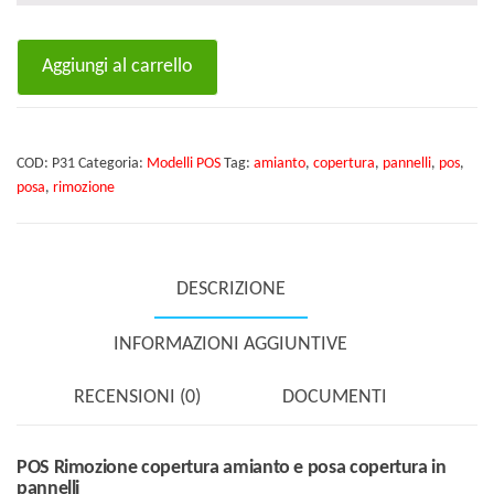
POS
Aggiungi al carrello
Rimozione
copertura
amianto
COD:
P31
Categoria:
Modelli POS
Tag:
amianto
,
copertura
,
pannelli
,
pos
,
e
posa
,
rimozione
posa
copertura
in
DESCRIZIONE
pannelli
quantità
INFORMAZIONI AGGIUNTIVE
RECENSIONI (0)
DOCUMENTI
POS Rimozione copertura amianto e posa copertura in
pannelli