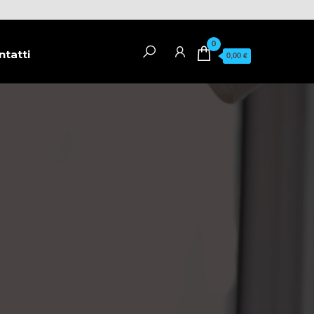
0
ntatti
0,00 €