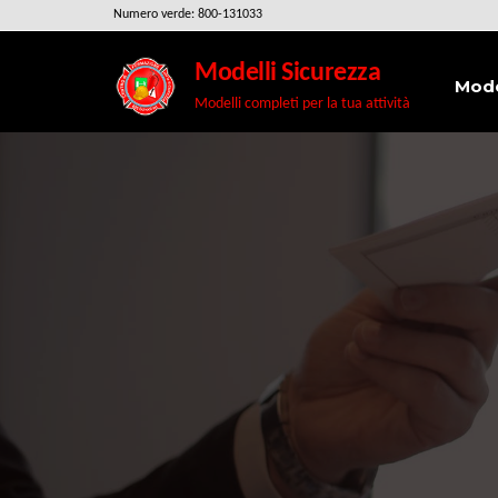
Salta
Numero verde: 800-131033
e
Modelli Sicurezza
vai
Mode
Modelli completi per la tua attività
al
contenuto