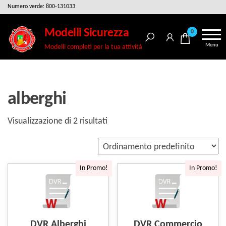
Salta
Numero verde: 800-131033
e
Modelli Sicurezza
0
vai
Menu
Modelli completi per la tua attività
al
contenuto
alberghi
Visualizzazione di 2 risultati
In Promo!
In Promo!
DVR Alberghi
DVR Commercio